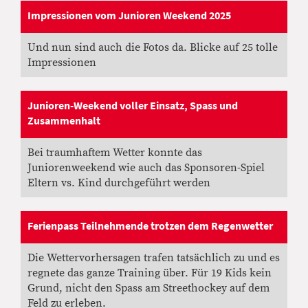
Impressionen vom Junioren Weekend 2025
10.09.2025
, Greber Patrick
Und nun sind auch die Fotos da. Blicke auf 25 tolle
Impressionen
Junioren-Weekend voller Einsatz, Spass und
Zusammenhalt
09.09.2025
, Greber Patrick
Bei traumhaftem Wetter konnte das
Juniorenweekend wie auch das Sponsoren-Spiel
Eltern vs. Kind durchgeführt werden
Ferienpass Teilnehmende trotzen dem Regenwetter
01.10.2024
, Greber Patrick
Die Wettervorhersagen trafen tatsächlich zu und es
regnete das ganze Training über. Für 19 Kids kein
Grund, nicht den Spass am Streethockey auf dem
Feld zu erleben.