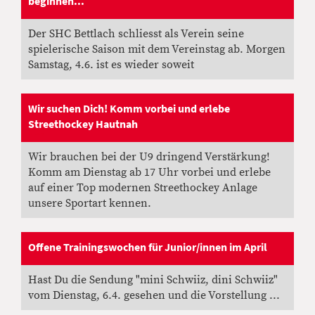
beginnen...
03.06.2022
, Greber Patrick
Der SHC Bettlach schliesst als Verein seine
spielerische Saison mit dem Vereinstag ab. Morgen
Samstag, 4.6. ist es wieder soweit
Wir suchen Dich! Komm vorbei und erlebe
Streethockey Hautnah
21.03.2022
, Greber Patrick
Wir brauchen bei der U9 dringend Verstärkung!
Komm am Dienstag ab 17 Uhr vorbei und erlebe
auf einer Top modernen Streethockey Anlage
unsere Sportart kennen.
Offene Trainingswochen für Junior/innen im April
12.04.2021
, Greber Patrick
Hast Du die Sendung "mini Schwiiz, dini Schwiiz"
vom Dienstag, 6.4. gesehen und die Vorstellung ...