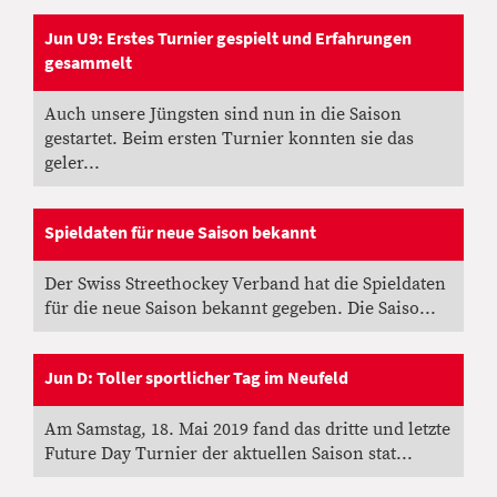
Jun U9: Erstes Turnier gespielt und Erfahrungen
gesammelt
01.12.2019
, Greber Patrick
Auch unsere Jüngsten sind nun in die Saison
gestartet. Beim ersten Turnier konnten sie das
geler...
Spieldaten für neue Saison bekannt
23.08.2019
, Greber Patrick
Der Swiss Streethockey Verband hat die Spieldaten
für die neue Saison bekannt gegeben. Die Saiso...
Jun D: Toller sportlicher Tag im Neufeld
18.05.2019
, Greber Patrick
Am Samstag, 18. Mai 2019 fand das dritte und letzte
Future Day Turnier der aktuellen Saison stat...