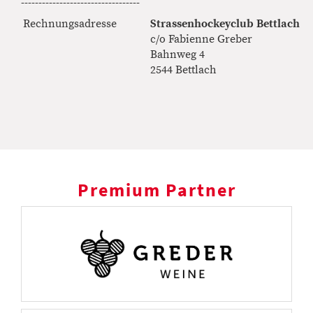
----------------------------------
Rechnungsadresse
Strassenhockeyclub Bettlach
c/o Fabienne Greber
Bahnweg 4
2544 Bett
Premium Partner