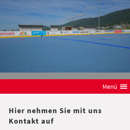
Menü
Hier nehmen Sie mit uns
Kontakt auf