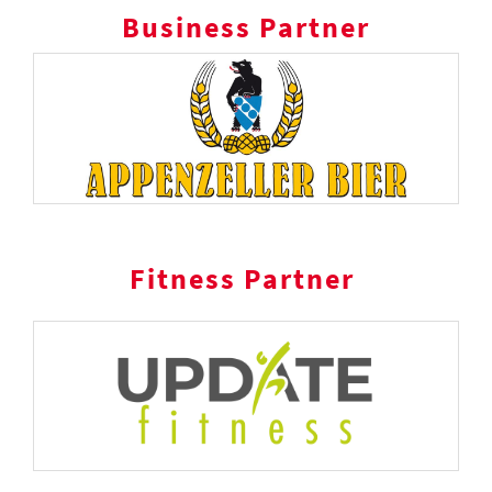
Business Partner
Fitness Partner