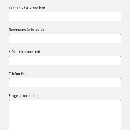
Vorname (erforderlich)
Nachname (erforderlich)
E-Mail (erforderlich)
Telefon-Nr.
Frage (erforderlich)