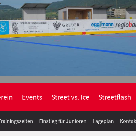
rein
Events
Street vs. Ice
Streetflash
Trainingszeiten
Einstieg für Junioren
Lageplan
Kontak